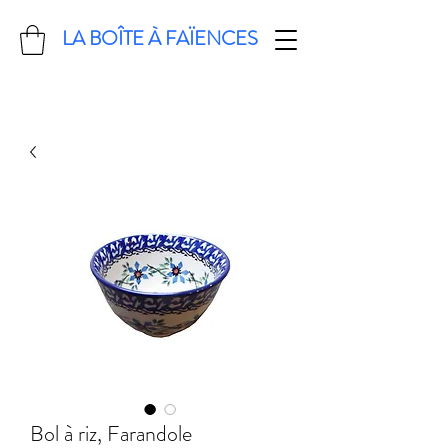
LA BOÎTE À FAÏENCES
Bol à riz, Farandole