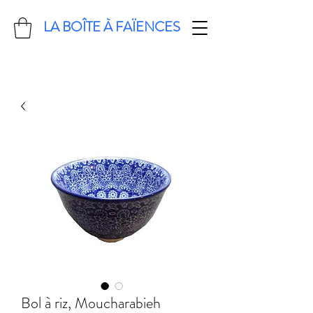
LA BOÎTE À FAÏENCES
Bol à riz, Moucharabieh