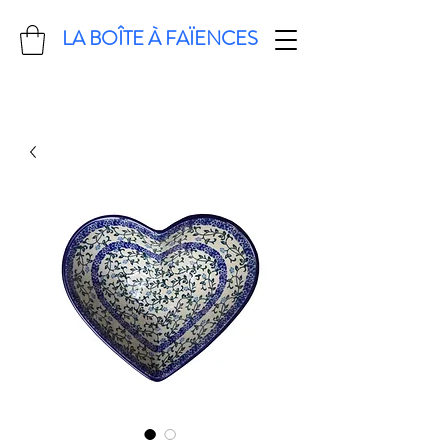
LA BOÎTE À FAÏENCES