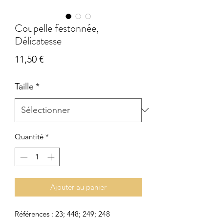
Coupelle festonnée,
Délicatesse
Prix
11,50 €
Taille
*
Quantité
*
Ajouter au panier
Références : 23; 448; 249; 248