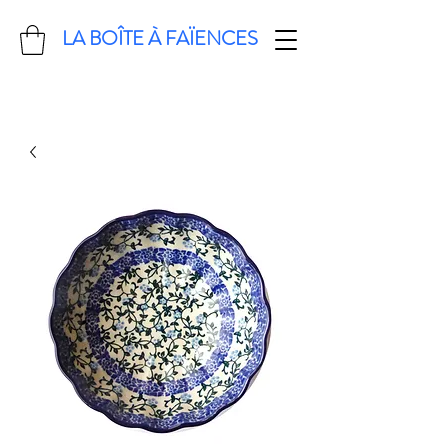
LA BOÎTE À FAÏENCES