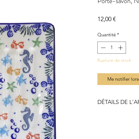
Porte-savon, 
Prix
12,00 €
Quantité
*
Rupture de stock
Me notifier lors
DÉTAILS DE L'A
Dimensions :
Taille : 12 x 8,8 cm
Hauteur : 1,5 cm
Poids : 160 gr