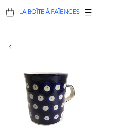
LA BOÎTE À FAÏENCES