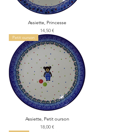
Assiette, Princesse
Prix
14,50 €
Petit ourson
Assiette, Petit ourson
Prix
18,00 €