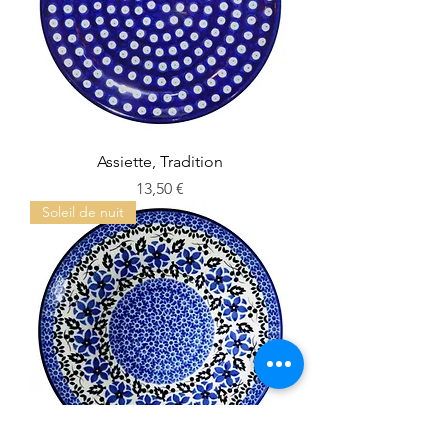
Assiette, Tradition
Prix
13,50 €
Soleil de nuit