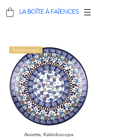
LA BOÎTE À FAÏENCES
Kaléidoscope
Assiette, Kaléidoscope