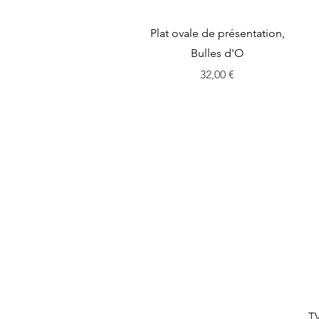
Aperçu rapide
Plat ovale de présentation,
Bulles d'O
Prix
32,00 €
TV