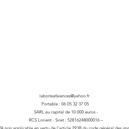
laboiteafaiences@yahoo.fr
Portable : 06 05 32 37 05
SARL au capital de 10 000 euros -
RCS Lorient - Siret : 52816248000016 –
A non applicable en vertu de l’article 293B du code général des im