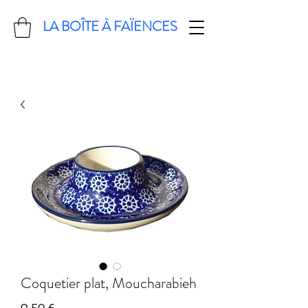
LA BOÎTE À FAÏENCES
Coquetier plat, Moucharabieh
Prix