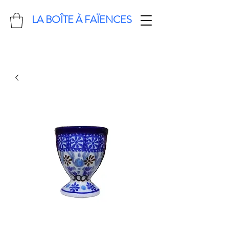
LA BOÎTE À FAÏENCES