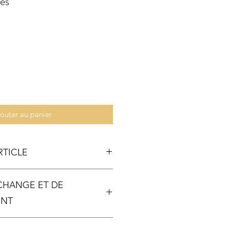
es
outer au panier
RTICLE
ÉCHANGE ET DE
ENT
re
ns un délai de 14 jours