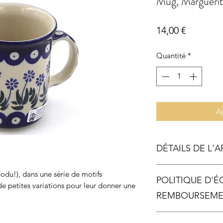
Mug, Marguerit
Prix
14,00 €
Quantité
*
Aj
DÉTAILS DE L'A
Dimensions :
dodu!), dans une série de motifs
POLITIQUE D'
Diamètre : 8 cm
de petites variations pour leur donner une
Hauteur : 10 cm
REMBOURSEM
Contenance : 0,3 lit
Poids : 335 gr
Echange possible da