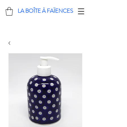
LA BOÎTE À FAÏENCES